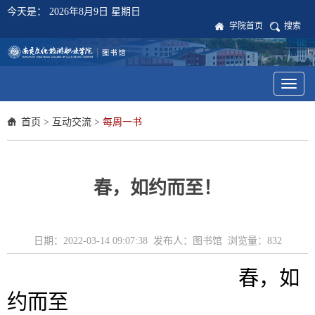
今天是：
2026年8月9日 星期日
学院首页
搜索
Toggl
naviga
首页
>
互动交流
>
每周一书
春，如约而至！
日期：2022-03-14 09:07:38 发布人：图书馆 浏览量：
832
春，如
约而至