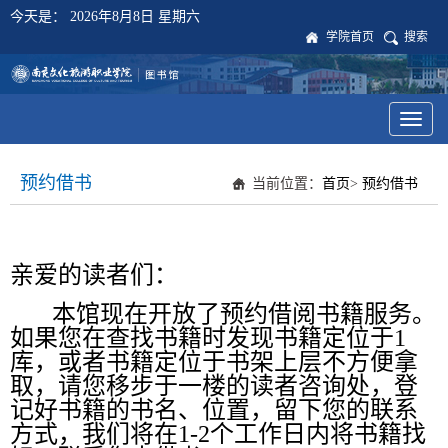
今天是：
2026年8月8日 星期六
学院首页
搜索
Toggl
naviga
预约借书
当前位置：
首页
>
预约借书
亲爱的读者们：
本馆现在开放了预约借阅书籍服务。
如果您在查找书籍时发现书籍定位于1
库，或者书籍定位于书架上层不方便拿
取，请您移步于一楼的读者咨询处，登
记好书籍的书名、位置，留下您的联系
方式，我们将在1-2个工作日内将书籍找