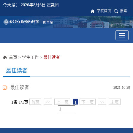
今天是：
2026年8月6日 星期四
学院首页
搜索
Toggl
naviga
首页
>
学生工作
>
最佳读者
最佳读者
最佳读者
2021-10-29
1条 1/1页
首页
<<
上一页
1
下一页
>>
末页