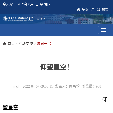
今天是：
2026年8月6日 星期四
学院首页
搜索
Toggl
naviga
首页
>
互动交流
>
每周一书
仰望星空！
日期：2022-04-07 09:56:11 发布人：图书馆 浏览量：
968
仰
望星空