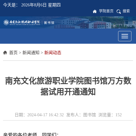
今天是：
2026年8月6日 星期四
学院首页
搜索
Toggl
naviga
首页
>
新闻通知
>
新闻动态
南充文化旅游职业学院图书馆万方数
据试用开通通知
日期：2024-04-17 16:42:32 发布人：图书馆 浏览量：
152
亲爱的
各位
老师，同学们
：