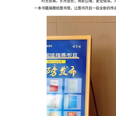
时光荏苒，岁月悠长；将赴山海，更觉情深。20
一本书籍捐赠给图书馆，让图书开启一段全新的传