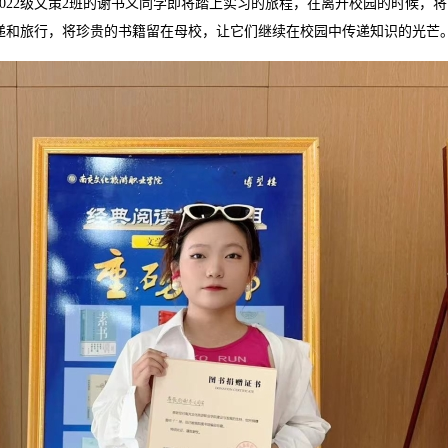
22级文策2班的谢书义同学即将踏上实习的旅程，在离开校园的时候，将
递和旅行，将珍贵的书籍留在母校，让它们继续在校园中传递知识的光芒