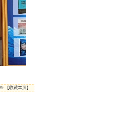
39
【
收藏本页
】