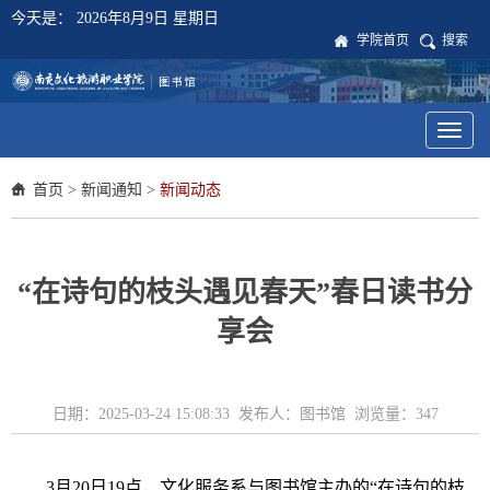
今天是：
2026年8月9日 星期日
学院首页
搜索
Toggl
naviga
首页
>
新闻通知
>
新闻动态
“在诗句的枝头遇见春天”春日读书分
享会
日期：2025-03-24 15:08:33 发布人：图书馆 浏览量：
347
3月20日19点，文化服务系与图书馆主办的“在诗句的枝