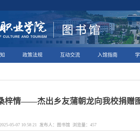
知
政策法规
互动交流
入馆指南
学
桑梓情——杰出乡友蒲朝龙向我校捐赠
025-05-07 10:58:21 发布人：图书馆 浏览量：
457