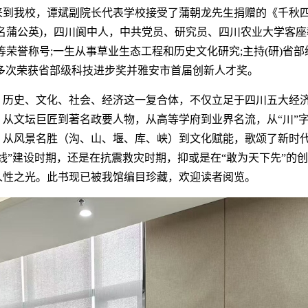
来到我校，谭斌副院长代表学校接受了蒲朝龙先生捐赠的《千秋
名蒲公英)，四川阆中人，中共党员、研究员、四川农业大学客座教
等荣誉称号;一生从事草业生态工程和历史文化研究;主持(研)省
多次荣获省部级科技进步奖并雅安市首届创新人才奖。
、历史、文化、社会、经济这一复合体，不仅立足于四川五大经
从文坛巨匠到著名政要人物，从高等学府到业界名流，从“川”
、从风景名胜（沟、山、堰、库、峡）到文化赋能，歌颂了新时
线”建设时期，还是在抗震救灾时期，抑或是在“敢为天下先”的
人性之光。此书现已被我馆编目珍藏，欢迎读者阅览。