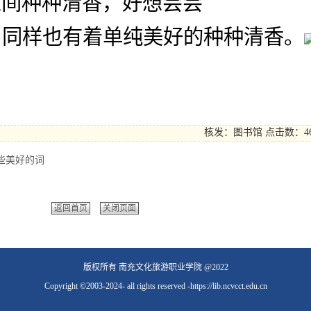
人间种种清香，好想尝尝
，同样也有着单纯美好的种种清香。
核发：图书馆
点击数：4
些美好的词
返回首页
关闭页面
版权所有 南充文化旅游职业学院 @2022
Copyright ©2003-2024- all rights reserved -https://lib.ncvcct.edu.cn